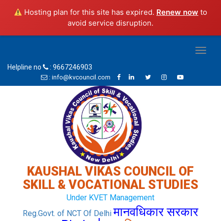
Hosting plan for this site has expired.
Renew now
to
avoid service disruption.
Toggl
naviga
Helpline no
: 9667246903
: info@kvcouncil.com
KAUSHAL VIKAS COUNCIL OF
SKILL & VOCATIONAL STUDIES
Under KVET Management
मानवधिकार सरकार
Reg.Govt. of NCT Of Delhi