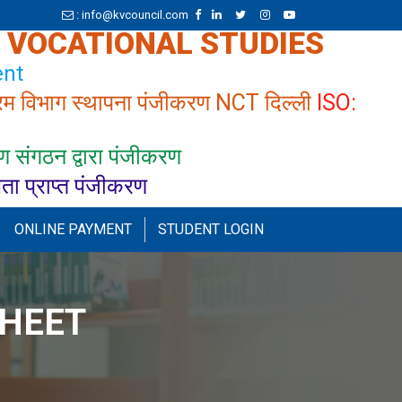
: info@kvcouncil.com
& VOCATIONAL STUDIES
nt
रम विभाग स्थापना पंजीकरण NCT दिल्ली
ISO:
 संगठन द्वारा पंजीकरण
्यता प्राप्त पंजीकरण
ONLINE PAYMENT
STUDENT LOGIN
HEET