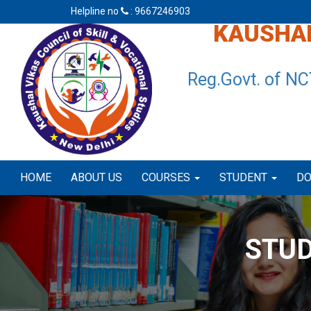
Helpline no
: 9667246903
KAUSHAL
Reg.Govt. of NC
HOME
ABOUT US
COURSES
STUDENT
D
STU