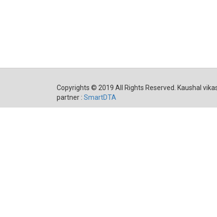
Copyrights © 2019 All Rights Reserved. Kaushal vikas
partner :
SmartDTA