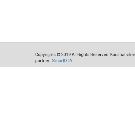
Copyrights © 2019 All Rights Reserved. Kaushal vikas
partner :
SmartDTA