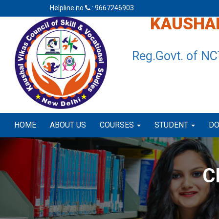
Helpline no
: 9667246903
KAUSHAL
Reg.Govt. of NC
HOME
ABOUT US
COURSES
STUDENT
D
C