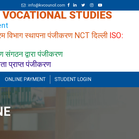
: info@kvcouncil.com
& VOCATIONAL STUDIES
nt
रम विभाग स्थापना पंजीकरण NCT दिल्ली
ISO:
 संगठन द्वारा पंजीकरण
्यता प्राप्त पंजीकरण
ONLINE PAYMENT
STUDENT LOGIN
NE