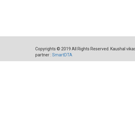
Copyrights © 2019 All Rights Reserved. Kaushal vikas
partner :
SmartDTA