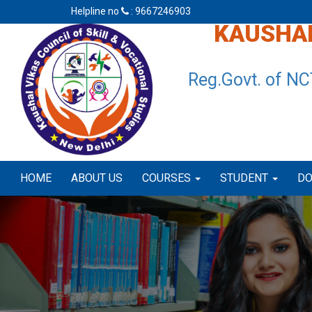
Helpline no
: 9667246903
KAUSHAL
Reg.Govt. of NC
HOME
ABOUT US
COURSES
STUDENT
D